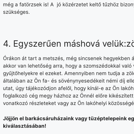
még a fatörzsek is! A jó közérzetet keltő tűzhöz bizon
szükséges.
4. Egyszerűen máshová velük:zöl
Órákon át tart a metszés, még sincsenek hegyekben ál
akkor van lehetőség arra, hogy a szomszédokkal való 
gyűjtőhelyekre el ezeket. Amennyiben nem tudja a zöl
általában az Ön fa- és sövénynyesedékeit némi díj el
utat, úgy tájékozódjon afelől, hogy kínál-e az Ön lakó
foglalkozó cég megy házhoz az Önnél előre kikészített 
vonatkozó részleteket vagy az Ön lakóhelyi közösség
Jöjjön el barkácsáruházaink vagy tüzéptelepeink eg
kiválasztásában!