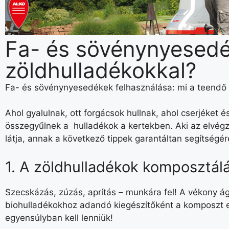
Fa- és sövénynyesedé
zöldhulladékokkal?
Fa- és sövénynyesedékek felhasználása: mi a teendő 
Ahol gyalulnak, ott forgácsok hullnak, ahol cserjéket 
összegyűlnek a hulladékok a kertekben. Aki az elvégze
látja, annak a következő tippek garantáltan segítségé
1. A zöldhulladékok komposztál
Szecskázás, zúzás, aprítás – munkára fel! A vékony ága
biohulladékokhoz adandó kiegészítőként a komposzt el
egyensúlyban kell lenniük!