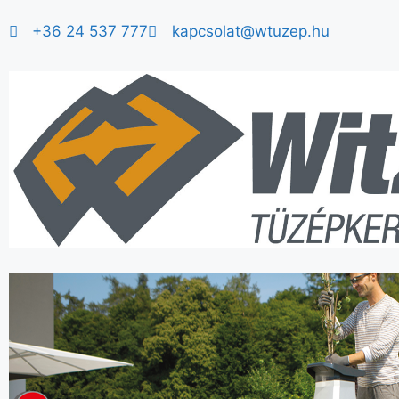
+36 24 537 777
kapcsolat@wtuzep.hu