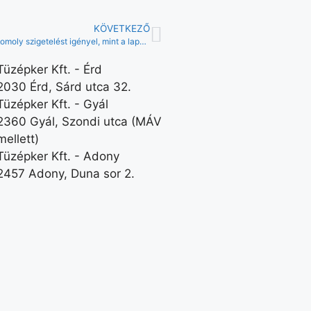
KÖVETKEZŐ
Tudta-e, hogy a lakott helyiség feletti terasz, ugyanolyan komoly szigetelést igényel, mint a lapostetők?
Tüzépker Kft. - Érd
2030 Érd, Sárd utca 32.
Tüzépker Kft. - Gyál
2360 Gyál, Szondi utca (MÁV
mellett)
Tüzépker Kft. - Adony
2457 Adony, Duna sor 2.