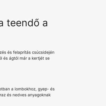
a teendő a
zés és felaprítás csúcsidején
 és ágtól már a kertjét se
apotban a lombokhoz, gyep- és
raz és nedves anyagoknak