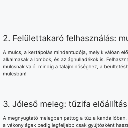
2. Felülettakaró felhasználás: 
A mulcs, a kertápolás mindentudója, mely kiválóan el
alkalmasak a lombok, és az ághulladékok is. Felhasználá
mulcsnak való mindig a talajminőséghez, a beültetésh
mulcsban!
3. Jóleső meleg: tűzifa előállítá
A megnyugtató melegben pattog a tűz a kandallóban, a
a vékony ágak pedig legfeljebb csak gyújtósként haszn