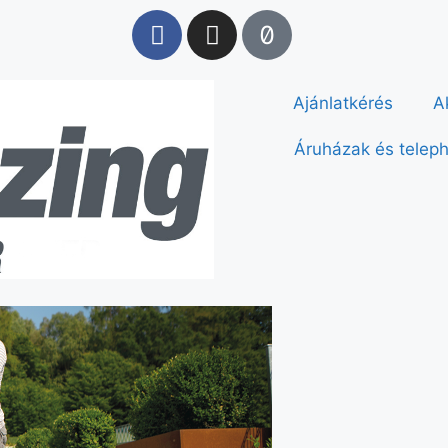
Ajánlatkérés
A
Áruházak és telep