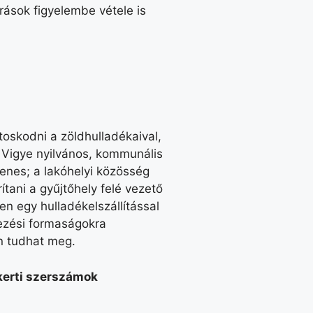
rások figyelembe vétele is
oskodni a zöldhulladékaival,
 Vigye nyilvános, kommunális
enes; a lakóhelyi közösség
tani a gyűjtőhely felé vezető
en egy hulladékelszállítással
kezési formaságokra
n tudhat meg.
 kerti szerszámok