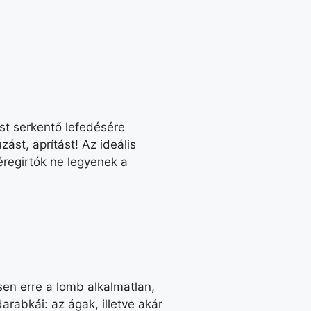
ést serkentő lefedésére
ást, aprítást! Az ideális
éregirtók ne legyenek a
en erre a lomb alkalmatlan,
rabkái: az ágak, illetve akár