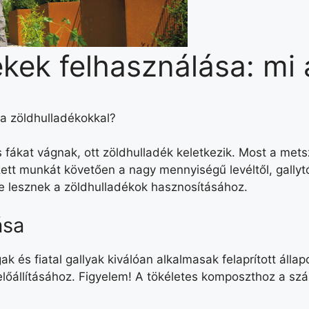
kek felhasználása: mi 
a zöldhulladékokkal?
és fákat vágnak, ott zöldhulladék keletkezik. Most a mets
tt munkát követően a nagy mennyiségű levéltől, gallytól
re lesznek a zöldhulladékok hasznosításához.
ása
k és fiatal gallyak kiválóan alkalmasak felaprított áll
őállításához. Figyelem! A tökéletes
komposzthoz a szá