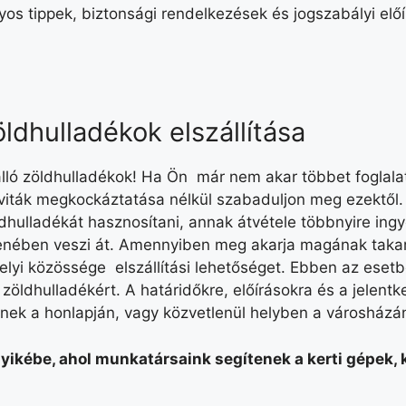
yos tippek, biztonsági rendelkezések és jogszabályi előí
dhulladékok elszállítása
ló zöldhulladékok! Ha Ön már nem akar többet foglalat
viták megkockáztatása nélkül szabaduljon meg ezektől.
dhulladékát hasznosítani, annak átvétele többnyire ingy
lenében veszi át. Amennyiben meg akarja magának takarí
helyi közössége elszállítási lehetőséget. Ebben az esetb
zöldhulladékért. A határidőkre, előírásokra és a jelent
ének a honlapján, vagy közvetlenül helyben a városházá
yikébe, ahol munkatársaink segítenek a kerti gépek,