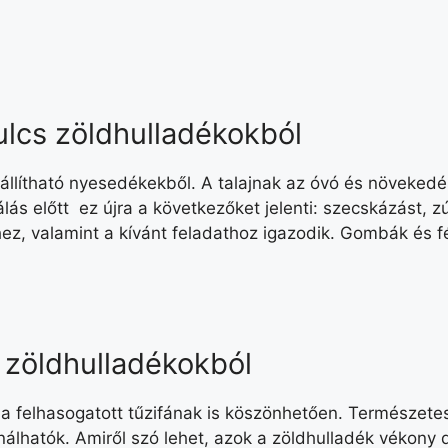
mulcs zöldhulladékokból
őállítható nyesedékekből. A talajnak az óvó és növeked
s előtt ez újra a következőket jelenti: szecskázást, zúz
ez, valamint a kívánt feladathoz igazodik. Gombák és f
s zöldhulladékokból
 felhasogatott tűzifának is köszönhetően. Természetes
álhatók. Amiről szó lehet, azok a zöldhulladék vékony da