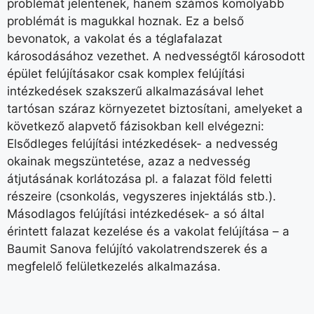
problémát jelentenek, hanem számos komolyabb
problémát is magukkal hoznak. Ez a belső
bevonatok, a vakolat és a téglafalazat
károsodásához vezethet. A nedvességtől károsodott
épület felújításakor csak komplex felújítási
intézkedések szakszerű alkalmazásával lehet
tartósan száraz környezetet biztosítani, amelyeket a
következő alapvető fázisokban kell elvégezni:
Elsődleges felújítási intézkedések- a nedvesség
okainak megszüntetése, azaz a nedvesség
átjutásának korlátozása pl. a falazat föld feletti
részeire (csonkolás, vegyszeres injektálás stb.).
Másodlagos felújítási intézkedések- a só által
érintett falazat kezelése és a vakolat felújítása – a
Baumit Sanova felújító vakolatrendszerek és a
megfelelő felületkezelés alkalmazása.