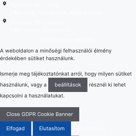
Tüzépker Kft. - Gyál
2360 Gyál, Szondi utca (MÁV mellett)
Tüzépker Kft. - Adony
2457 Adony, Duna sor 2.
© Tüzépker Kft. 1991-2025.
A weboldalon a minőségi felhasználói élmény
érdekében sütiket használunk.
Ismerje meg tájékoztatónkat arról, hogy milyen sütiket
használunk, vagy a
beállítások
résznél ki lehet
kapcsolni a használatukat.
Close GDPR Cookie Banner
Elfogad
Elutasítom
Beállítások