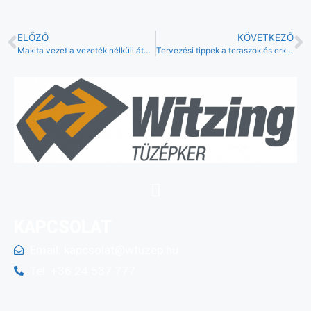
ELŐZŐ
KÖVETKEZŐ
Makita vezet a vezeték nélküli átalakításban
Tervezési tippek a teraszok és erkélyek csempékkel való kialakításához
KAPCSOLAT
Email:
kapcsolat@wtuzep.hu
Tel: +36 24 537 777