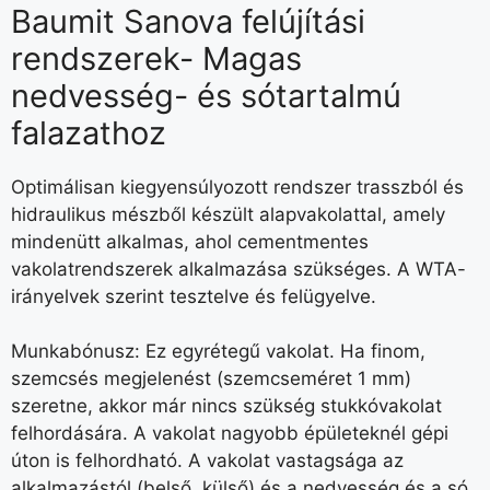
Baumit Sanova felújítási
rendszerek- Magas
nedvesség- és sótartalmú
falazathoz
Optimálisan kiegyensúlyozott rendszer trasszból és
hidraulikus mészből készült alapvakolattal, amely
mindenütt alkalmas, ahol cementmentes
vakolatrendszerek alkalmazása szükséges. A WTA-
irányelvek szerint tesztelve és felügyelve.
Munkabónusz: Ez egyrétegű vakolat. Ha finom,
szemcsés megjelenést (szemcseméret 1 mm)
szeretne, akkor már nincs szükség stukkóvakolat
felhordására. A vakolat nagyobb épületeknél gépi
úton is felhordható. A vakolat vastagsága az
alkalmazástól (belső, külső) és a nedvesség és a só