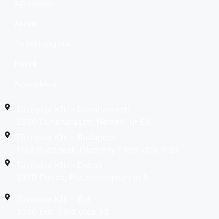
Ajánlatkérés
Akciók
Termékkategóriák
Híreink
Adatvédelem
Tüzépker Kft. - Dunaharaszti
2330 Dunaharaszti, Némedi út 65.
Tüzépker Kft. - Budapest
1153 Budapest, Pázmány Péter utca 9-27.
Tüzépker Kft. - Dabas
2370 Dabas, Pusztatemplom út 1.
Tüzépker Kft. - Érd
2030 Érd, Sárd utca 32.