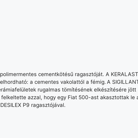
 polimermentes cementkötésű ragasztóját. A KERALASTI
felhordható: a cementes vakolattól a fémig. A SIGILLAN
miafelületek rugalmas tömítésének elkészítésére jött 
 felkeltette azzal, hogy egy Fiat 500-ast akasztottak le
DESILEX P9 ragasztójával.