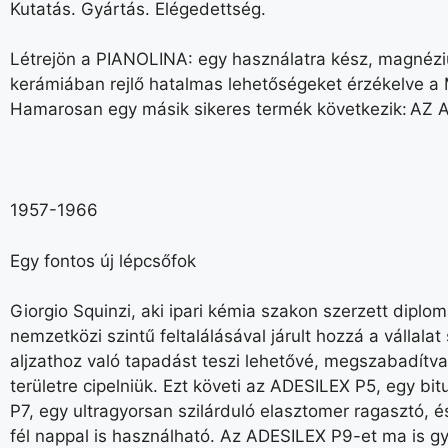
Kutatás. Gyártás. Elégedettség.
Létrejön a PIANOLINA: egy használatra kész, magnézi
kerámiában rejlő hatalmas lehetőségeket érzékelve a 
Hamarosan egy másik sikeres termék következik: AZ
1957-1966
Egy fontos új lépcsőfok
Giorgio Squinzi, aki ipari kémia szakon szerzett diplo
nemzetközi szintű feltalálásával járult hozzá a vállal
aljzathoz való tapadást teszi lehetővé, megszabadítva 
területre cipelniük. Ezt követi az ADESILEX P5, egy 
P7, egy ultragyorsan szilárduló elasztomer ragasztó,
fél nappal is használható. Az ADESILEX P9-et ma is gy