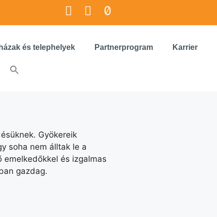
házak és telephelyek
Partnerprogram
Karrier
ődésüknek. Gyökereik
y soha nem álltak le a
tő emelkedőkkel és izgalmas
kban gazdag.