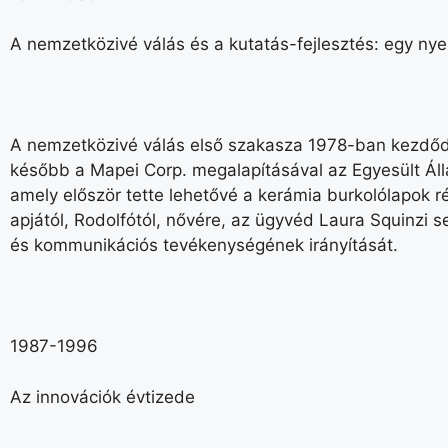
A nemzetközivé válás és a kutatás-fejlesztés: egy ny
A nemzetközivé válás első szakasza 1978-ban kezdődöt
később a Mapei Corp. megalapításával az Egyesült Á
amely először tette lehetővé a kerámia burkolólapok ré
apjától, Rodolfótól, nővére, az ügyvéd Laura Squinzi s
és kommunikációs tevékenységének irányítását.
1987-1996
Az innovációk évtizede