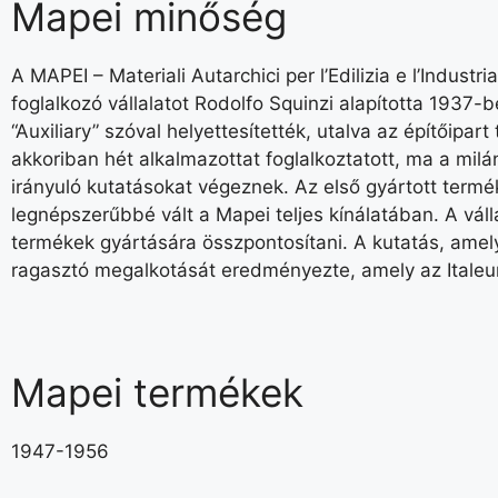
Mapei minőség
A MAPEI – Materiali Autarchici per l’Edilizia e l’Indust
foglalkozó vállalatot Rodolfo Squinzi alapította 1937-
“Auxiliary” szóval helyettesítették, utalva az építőipa
akkoriban hét alkalmazottat foglalkoztatott, ma a milán
irányuló kutatásokat végeznek. Az első gyártott termé
legnépszerűbbé vált a Mapei teljes kínálatában. A vá
termékek gyártására összpontosítani. A kutatás, amely 
ragasztó megalkotását eredményezte, amely az Italeum
Mapei termékek
1947-1956