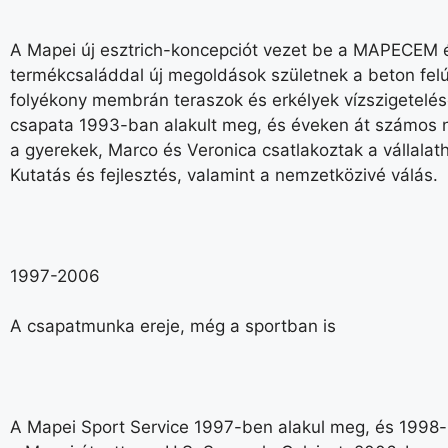
A Mapei új esztrich-koncepciót vezet be a MAPECEM
termékcsaláddal új megoldások születnek a beton felú
folyékony membrán teraszok és erkélyek vízszigetelé
csapata 1993-ban alakult meg, és éveken át számos n
a gyerekek, Marco és Veronica csatlakoztak a vállalath
Kutatás és fejlesztés, valamint a nemzetközivé válás.
1997-2006
A csapatmunka ereje, még a sportban is
A Mapei Sport Service 1997-ben alakul meg, és 1998-