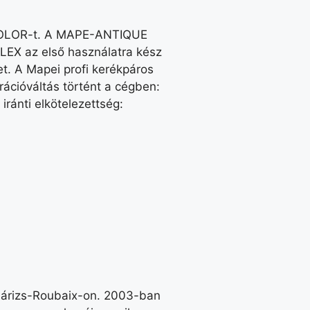
ACOLOR-t. A MAPE-ANTIQUE
FLEX az első használatra kész
t. A Mapei profi kerékpáros
ációváltás történt a cégben:
iránti elkötelezettség:
 Párizs-Roubaix-on. 2003-ban