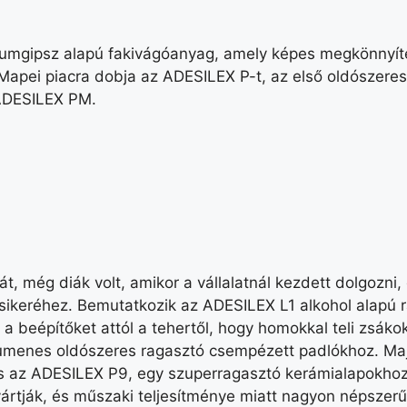
umgipsz alapú fakivágóanyag, amely képes megkönnyíten
Mapei piacra dobja az ADESILEX P-t, az első oldószere
 ADESILEX PM.
mát, még diák volt, amikor a vállalatnál kezdett dolgozni
at sikeréhez. Bemutatkozik az ADESILEX L1 alkohol alapú
a beépítőket attól a tehertől, hogy homokkal teli zsákok
bitumenes oldószeres ragasztó csempézett padlókhoz. Ma
 és az ADESILEX P9, egy szuperragasztó kerámialapokhoz
ártják, és műszaki teljesítménye miatt nagyon népszerű