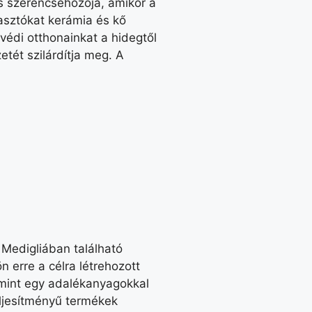
s szerencsehozója, amikor a
sztókat kerámia és kő
védi otthonainkat a hidegtől
tét szilárdítja meg. A
 Medigliában található
 erre a célra létrehozott
amint egy adalékanyagokkal
eljesítményű termékek