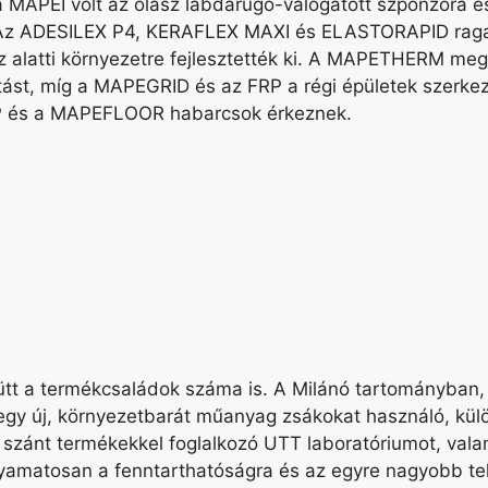
a MAPEI volt az olasz labdarúgó-válogatott szponzora é
. Az ADESILEX P4, KERAFLEX MAXI és ELASTORAPID raga
z alatti környezetre fejlesztették ki. A MAPETHERM meg
tást, míg a MAPEGRID és az FRP a régi épületek szerkeze
OP és a MAPEFLOOR habarcsok érkeznek.
yütt a termékcsaládok száma is. A Milánó tartományban,
gy új, környezetbarát műanyag zsákokat használó, külön
k szánt termékekkel foglalkozó UTT laboratóriumot, val
folyamatosan a fenntarthatóságra és az egyre nagyobb t