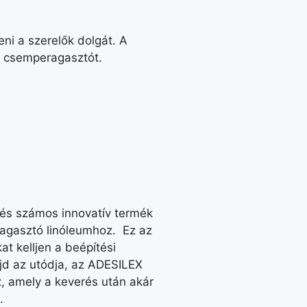
i a szerelők dolgát. A
s csemperagasztót.
, és számos innovatív termék
 ragasztó linóleumhoz. Ez az
at kelljen a beépítési
jd az utódja, az ADESILEX
, amely a keverés után akár
.