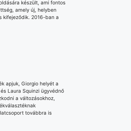
oldására készült, ami fontos
tség, amely új, helyben
 kifejeződik. 2016-ban a
k apjuk, Giorgio helyét a
a és Laura Squinzi ügyvédnő
azkodni a változásokhoz,
mékválasztéknak
latcsoport továbbra is