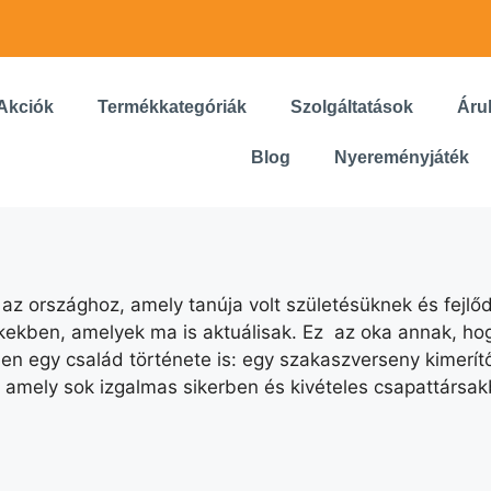
Akciók
Termékkategóriák
Szolgáltatások
Áru
Blog
Nyereményjáték
az országhoz, amely tanúja volt születésüknek és fejl
kekben, amelyek ma is aktuálisak. Ez az oka annak, hog
ben egy család története is: egy szakaszverseny kimerí
t, amely sok izgalmas sikerben és kivételes csapattársa