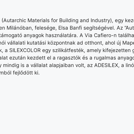
ria (Autarchic Materials for Building and Industry), egy 
ben Milánóban, felesége, Elsa Banfi segítségével. Az “Aut
rt támogató anyagok használatára. A Via Cafiero-n találh
ói vállalati kutatási központnak ad otthont, ahol új Map
k, a SILEXCOLOR egy szilikátfesték, amely kifejezetten 
llalat ezután kezdett el a ragasztók és a rugalmas any
mindig is a vállalat alapjaiban volt, az ADESILEX, a li
ból fejlődött ki.