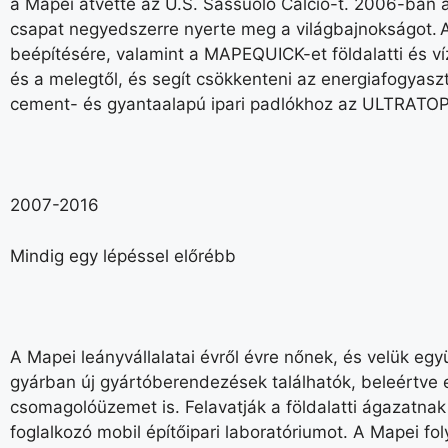
a Mapei átvette az U.S. Sassuolo Calcio-t. 2006-ban 
csapat negyedszerre nyerte meg a világbajnokságot
beépítésére, valamint a MAPEQUICK-et földalatti és ví
és a melegtől, és segít csökkenteni az energiafogyasz
cement- és gyantaalapú ipari padlókhoz az ULTRAT
2007-2016
Mindig egy lépéssel előrébb
A Mapei leányvállalatai évről évre nőnek, és velük eg
gyárban új gyártóberendezések találhatók, beleértve e
csomagolóüzemet is. Felavatják a földalatti ágazatna
foglalkozó mobil építőipari laboratóriumot. A Mapei 