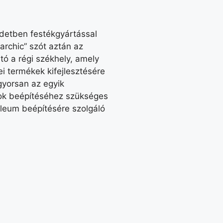
kezdetben festékgyártással
archic” szót aztán az
ató a régi székhely, amely
ei termékek kifejlesztésére
gyorsan az egyik
agok beépítéséhez szükséges
nóleum beépítésére szolgáló