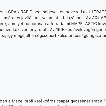
 és a GRANIRAPID segítségével, és bevezeti az ULTR
jítására és javítására, valamint a falazáshoz. Az AQUA
sére, amelyet hamarosan a forradalmi MAPELASTIC köve
emzetközi versenyt uralt. Az 1990-es évek végén gener
oz, így megújult a cégcsoport kulcsfontosságú ágazatai 
ban a Mapei profi kerékpáros csapat győzelmet arat a