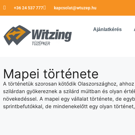
+36 24 537 777
kapcsolat@wtuzep.hu
Ajánlatkérés
Mapei története
A történetük szorosan kötődik Olaszországhoz, ahhoz 
szilárdan gyökereznek a szilárd múltban és olyan érté
növekedéssel. A mapei egy vállalat története, de egy
sprintbefutókkal, de mindenekelőtt egy olyan történe