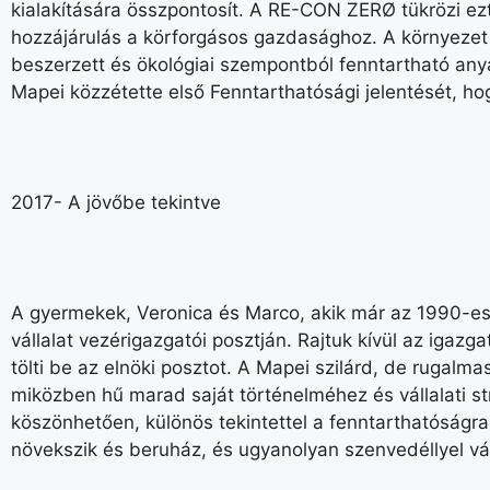
kialakítására összpontosít. A RE-CON ZERØ tükrözi ez
hozzájárulás a körforgásos gazdasághoz. A környezet
beszerzett és ökológiai szempontból fenntartható an
Mapei közzétette első Fenntarthatósági jelentését, ho
2017- A jövőbe tekintve
A gyermekek, Veronica és Marco, akik már az 1990-es é
vállalat vezérigazgatói posztján. Rajtuk kívül az iga
tölti be az elnöki posztot. A Mapei szilárd, de rugal
miközben hű marad saját történelméhez és vállalati st
köszönhetően, különös tekintettel a fenntarthatóságra
növekszik és beruház, és ugyanolyan szenvedéllyel vág