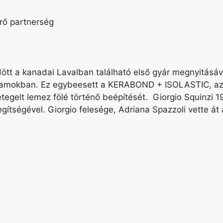
erő partnerség
t a kanadai Lavalban található első gyár megnyitásáva
llamokban. Ez egybeesett a KERABOND + ISOLASTIC, az 
tegelt lemez fölé történő beépítését. Giorgio Squinzi 19
egítségével. Giorgio felesége, Adriana Spazzoli vette á