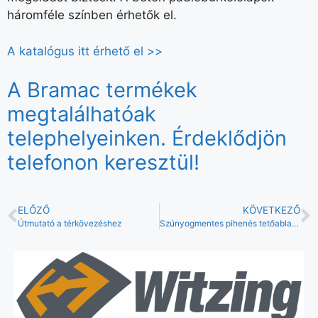
háromféle színben érhetők el.
A katalógus itt érhető el >>
A Bramac termékek
megtalálhatóak
telephelyeinken. Érdeklődjön
telefonon keresztül!
ELŐZŐ
KÖVETKEZŐ
Útmutató a térkövezéshez
Szúnyogmentes pihenés tetőablakokkal