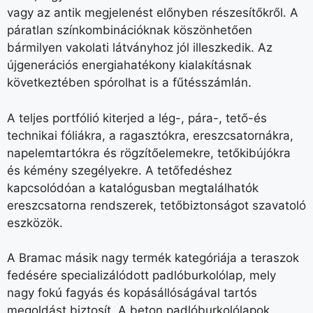
vagy az antik megjelenést előnyben részesítőkről. A
páratlan színkombinációknak köszönhetően
bármilyen vakolati látványhoz jól illeszkedik. Az
újgenerációs energiahatékony kialakításnak
következtében spórolhat is a fűtésszámlán.
A teljes portfólió kiterjed a lég-, pára-, tető-és
technikai fóliákra, a ragasztókra, ereszcsatornákra,
napelemtartókra és rögzítőelemekre, tetőkibújókra
és kémény szegélyekre. A tetőfedéshez
kapcsolódóan a katalógusban megtalálhatók
ereszcsatorna rendszerek, tetőbiztonságot szavatoló
eszközök.
A Bramac másik nagy termék kategóriája a teraszok
fedésére specializálódott padlóburkolólap, mely
nagy fokú fagyás és kopásállóságával tartós
megoldást biztosít. A beton padlóburkolólapok