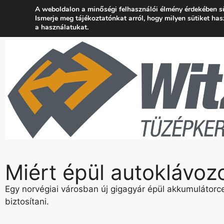
A weboldalon a minőségi felhasználói élmény érdekében s
+36 24 537 777
kapcsolat@wtuzep.hu
Ismerje meg tájékoztatónkat arról, hogy milyen sütiket ha
a használatukat.
Miért épül autoklávoz
Egy norvégiai városban új gigagyár épül akkumulátorce
biztosítani.