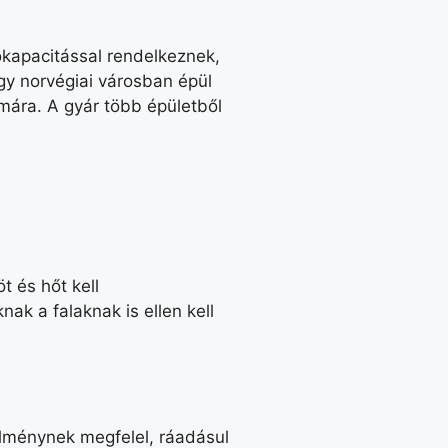
ókapacitással rendelkeznek,
egy norvégiai városban épül
mára. A gyár több épületből
 és hőt kell
ak a falaknak is ellen kell
elménynek megfelel, ráadásul