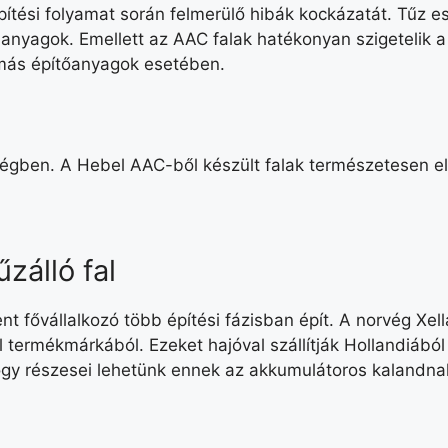
pítési folyamat során felmerülő hibák kockázatát. Tűz 
nyagok. Emellett az AAC falak hatékonyan szigetelik a
 más építőanyagok esetében.
ben. A Hebel AAC-ből készült falak természetesen elle
zálló fal
t fővállalkozó több építési fázisban épít. A norvég Xe
 termékmárkából. Ezeket hajóval szállítják Hollandiából
ogy részesei lehetünk ennek az akkumulátoros kalandn