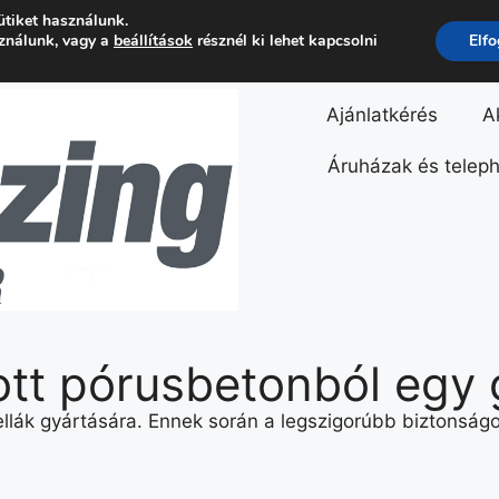
ütiket használunk.
sználunk, vagy a
beállítások
résznél ki lehet kapcsolni
Elf
Ajánlatkérés
A
Áruházak és telep
ott pórusbetonból egy
llák gyártására. Ennek során a legszigorúbb biztonságo