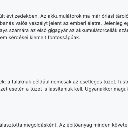
lt évtizedekben. Az akkumulátorok ma már óriási tárol
banás valós veszélyt jelent az emberi életre. Jelenleg 
ways számára az első gigagyár az akkumulátorcellák szá
elem kérdései kiemelt fontosságúak.
: a falaknak például nemcsak az esetleges tüzet, füstöt
 esetén a tüzet is lassítaniuk kell. Ugyanakkor magukn
 választotta megoldásként. Az építőanyag minden követ