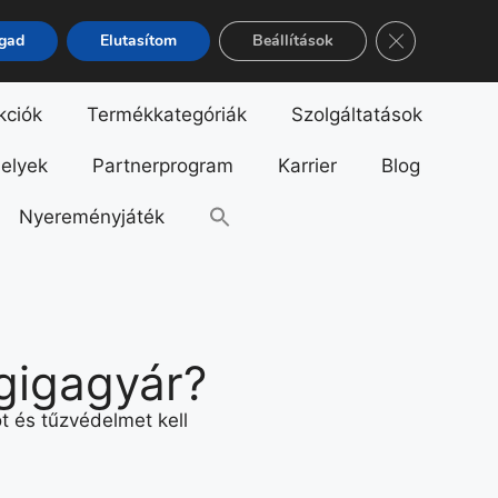
Close GDPR Co
ogad
Elutasítom
Beállítások
kciók
Termékkategóriák
Szolgáltatások
helyek
Partnerprogram
Karrier
Blog
Nyereményjáték
 gigagyár?
t és tűzvédelmet kell