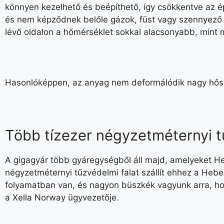
könnyen kezelhető és beépíthető, így csökkentve az é
és nem képződnek belőle gázok, füst vagy szennyező a
lévő oldalon a hőmérséklet sokkal alacsonyabb, mint
Hasonlóképpen, az anyag nem deformálódik nagy hőség
Több tízezer négyzetméternyi tű
A gigagyár több gyáregységből áll majd, amelyeket Hen
négyzetméternyi tűzvédelmi falat szállít ehhez a Hebel
folyamatban van, és nagyon büszkék vagyunk arra, h
a Xella Norway ügyvezetője.