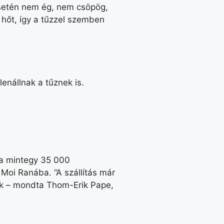
esetén nem ég, nem csöpög,
 hőt, így a tűzzel szemben
nállnak a tűznek is.
lla mintegy 35 000
 Moi Ranába. “A szállítás már
ak – mondta Thom-Erik Pape,