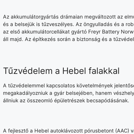
Az akkumulátorgyártás drámaian megváltozott az elmú
és a belsejük is tűzveszélyes. Az öngyulladás és a rob
az első akkumulátorcellákat gyártó Freyr Battery Nor
áll majd. Az építkezés során a biztonság és a tűzvéd
Tűzvédelem a Hebel falakkal
A tűzvédelemmel kapcsolatos követelmények jelentősek
megakadályozniuk a gyár belsejében, hanem vészhelyzet
állniuk az összeomló épületrészek becsapódásának.
A fejlesztő a Hebel autoklávozott pórusbetont (AAC)