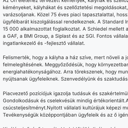
Az Ön életéhez tervezett kémények, kályhák és szellő
kéményeket, kályhákat és szellőztetési megoldásokat
varázsoljanak. Közel 75 éves piaci tapasztalattal, hos
ügyfélbarát kiszolgálással rendelkeznek. A Standard In
15 000 alkalmazottat foglalkoztat. A Schiedel mellett 
a GAF, a BMI Group, a Siplast és az SGI. Fontos vállal
ingatlankezelő és -fejlesztő vállalat.
Felismerték, hogy a kályha a ház szíve, mert növeli a 
felmelegítésének. Meggyőződésük, hogy környezetbará
energiahatékonyságához. Arra törekszenek, hogy munka
nyújtsanak ügyfeleiknek. Szenvedélyünk és szaktudá
Piacvezető pozíciójuk igazolja tudásuk és szakértelmü
Gondolkodásuk és cselekvésük mindig értékorientált.
csúcsteljesítményt.Nyitott vállalati kultúrájuk képezi 
Tevékenységük középpontjában ügyfeleik és az ő igény