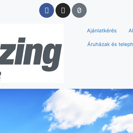
Ajánlatkérés
A
Áruházak és telep