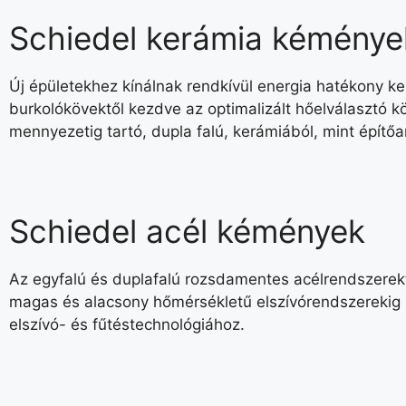
Schiedel kerámia kéménye
Új épületekhez kínálnak rendkívül energia hatékony ke
burkolókövektől kezdve az optimalizált hőelválasztó k
mennyezetig tartó, dupla falú, kerámiából, mint építő
Schiedel acél kémények
Az egyfalú és duplafalú rozsdamentes acélrendszerektő
magas és alacsony hőmérsékletű elszívórendszerekig k
elszívó- és fűtéstechnológiához.