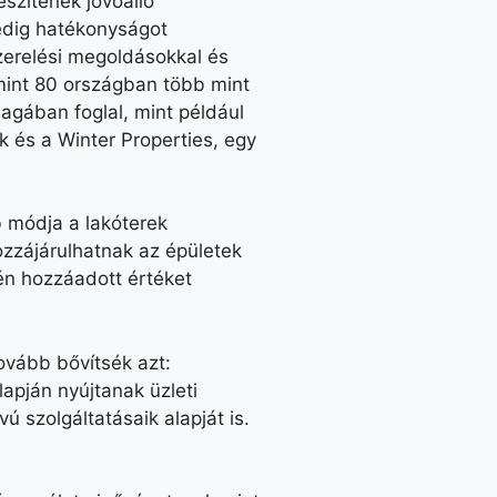
szítenek jövőálló
edig hatékonyságot
szerelési megoldásokkal és
 mint 80 országban több mint
magában foglal, mint például
k és a Winter Properties, egy
b módja a lakóterek
zzájárulhatnak az épületek
én hozzáadott értéket
ovább bővítsék azt:
apján nyújtanak üzleti
ú szolgáltatásaik alapját is.