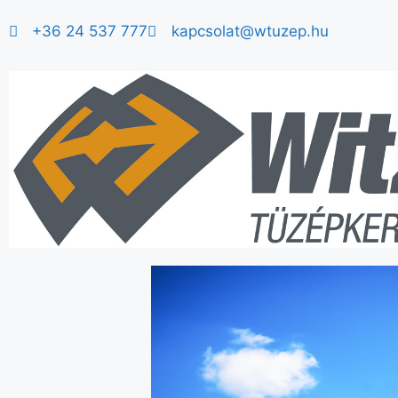
+36 24 537 777
kapcsolat@wtuzep.hu