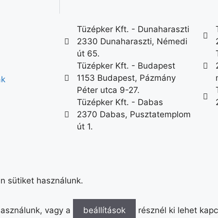
Tüzépker Kft. - Dunaharaszti
2330 Dunaharaszti, Némedi
út 65.
Tüzépker Kft. - Budapest
1153 Budapest, Pázmány
ák
Péter utca 9-27.
Tüzépker Kft. - Dabas
2370 Dabas, Pusztatemplom
út 1.
n sütiket használunk.
 használunk, vagy a
beállítások
résznél ki lehet kapc