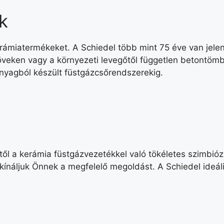
k
rámiatermékeket. A Schiedel több mint 75 éve van jelen 
öveken vagy a környezeti levegőtől független betontömb
anyagból készült füstgázcsőrendszerekig.
l a kerámia füstgázvezetékkel való tökéletes szimbiózis
ínáljuk Önnek a megfelelő megoldást. A Schiedel ideáli