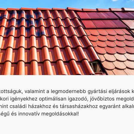
tottságuk, valamint a legmodernebb gyártási eljárások k
nkori igényekhez optimálisan igazodó, jövőbiztos megold
mint családi házakhoz és társasházakhoz egyaránt alkal
ségű és innovatív megoldásokkal!