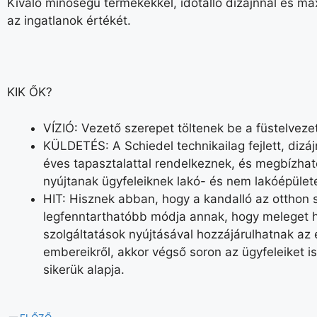
Kiváló minőségű termékekkel, időtálló dizájnnal és ma
az ingatlanok értékét.
KIK ŐK?
VÍZIÓ: Vezető szerepet töltenek be a füstelvezet
KÜLDETÉS: A Schiedel technikailag fejlett, dizá
éves tapasztalattal rendelkeznek, és megbízható
nyújtanak ügyfeleiknek lakó- és nem lakóépüle
HIT: Hisznek abban, hogy a kandalló az otthon s
legfenntarthatóbb módja annak, hogy meleget 
szolgáltatások nyújtásával hozzájárulhatnak a
embereikről, akkor végső soron az ügyfeleiket 
sikerük alapja.