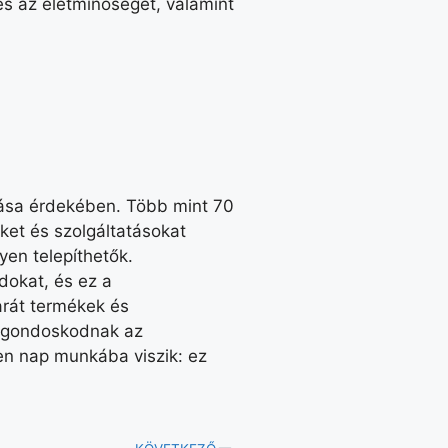
és az életminőséget, valamint
.
ítása érdekében. Több mint 70
ket és szolgáltatásokat
en telepíthetők.
dokat, és ez a
rát termékek és
a gondoskodnak az
en nap munkába viszik: ez