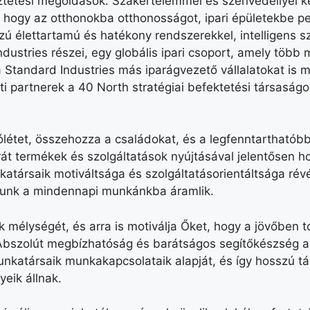
ztetési megoldások. Szakértelemmel és szenvedéllyel ké
, hogy az otthonokba otthonosságot, ipari épületekbe p
szú élettartamú és hatékony rendszerekkel, intelligens 
dustries részei, egy globális ipari csoport, amely több
a Standard Industries más iparágvezető vállalatokat is 
ati partnerek a 40 North stratégiai befektetési társaságo
jólétet, összehozza a családokat, és a legfenntarthatób
t termékek és szolgáltatások nyújtásával jelentősen ho
társaik motiváltsága és szolgáltatásorientáltsága rév
sunk a mindennapi munkánkba áramlik.
k mélységét, és arra is motiválja Őket, hogy a jövőben t
Abszolút megbízhatóság és barátságos segítőkészség al
munkatársaik munkakapcsolataik alapját, és így hosszú táv
eik állnak.