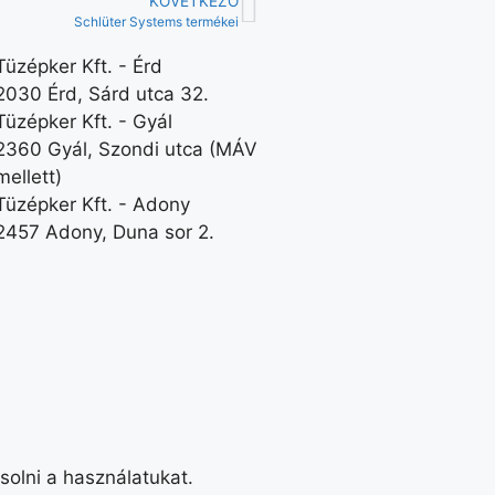
KÖVETKEZŐ
Schlüter Systems termékei
Tüzépker Kft. - Érd
2030 Érd, Sárd utca 32.
Tüzépker Kft. - Gyál
2360 Gyál, Szondi utca (MÁV
mellett)
Tüzépker Kft. - Adony
2457 Adony, Duna sor 2.
solni a használatukat.