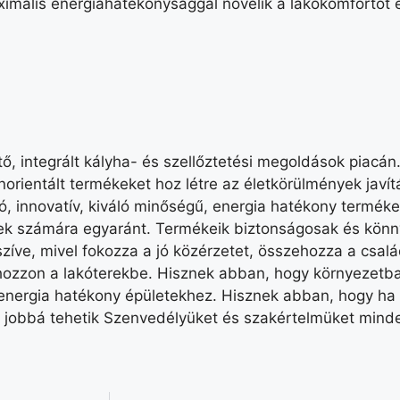
ximális energiahatékonysággal növelik a lakókomfortot 
ő, integrált kályha- és szellőztetési megoldások piacán
jnorientált termékeket hoz létre az életkörülmények jav
, innovatív, kiváló minőségű, energia hatékony terméke
tek számára egyaránt. Termékeik biztonságosak és könny
zíve, mivel fokozza a jó közérzetet, összehozza a csalá
hozzon a lakóterekbe. Hisznek abban, hogy környezetba
z energia hatékony épületekhez. Hisznek abban, hogy h
is jobbá tehetik Szenvedélyüket és szakértelmüket mind