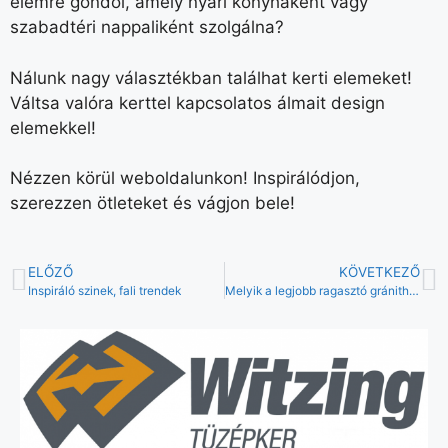
elemre gondol, amely nyári konyhaként vagy
szabadtéri nappaliként szolgálna?
Nálunk nagy választékban találhat kerti elemeket!
Váltsa valóra kerttel kapcsolatos álmait design
elemekkel!
Nézzen körül weboldalunkon! Inspirálódjon,
szerezzen ötleteket és vágjon bele!
ELŐZŐ
KÖVETKEZŐ
Inspiráló szinek, fali trendek
Melyik a legjobb ragasztó gránithoz?