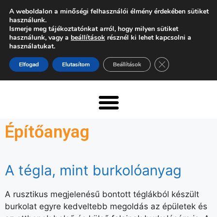
A weboldalon a minőségi felhasználói élmény érdekében sütiket
használunk.
Ismerje meg tájékoztatónkat arról, hogy milyen sütiket
használunk, vagy a
beállítások
résznél ki lehet kapcsolni a
használatukat.
Close GDPR Cooki
Elfogad
Elutasítom
Beállítások
Építőanyag
A tégla, mint burkolóanyag
A rusztikus megjelenésű bontott téglákból készült
burkolat egyre kedveltebb megoldás az épületek és