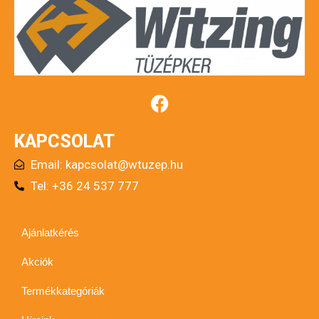
KAPCSOLAT
Email:
kapcsolat@wtuzep.hu
Tel: +36 24 537 777
Ajánlatkérés
Akciók
Termékkategóriák