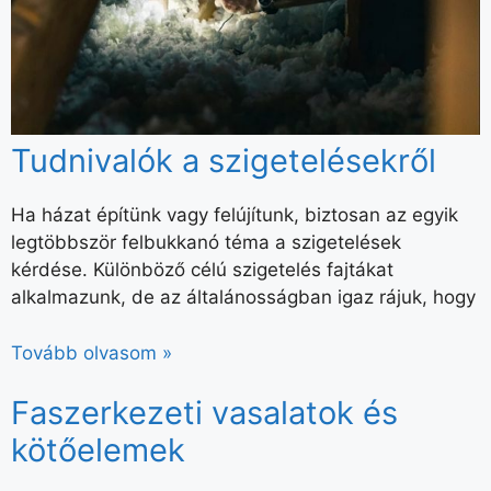
Tudnivalók a szigetelésekről
Ha házat építünk vagy felújítunk, biztosan az egyik
legtöbbször felbukkanó téma a szigetelések
kérdése. Különböző célú szigetelés fajtákat
alkalmazunk, de az általánosságban igaz rájuk, hogy
Tovább olvasom »
Faszerkezeti vasalatok és
kötőelemek